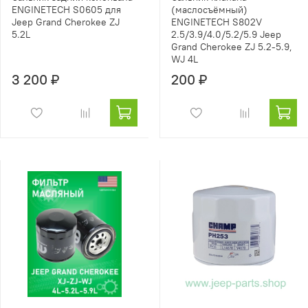
ENGINETECH S0605 для
(маслосъёмный)
Jeep Grand Cherokee ZJ
ENGINETECH S802V
5.2L
2.5/3.9/4.0/5.2/5.9 Jeep
Grand Cherokee ZJ 5.2-5.9,
WJ 4L
3 200 ₽
200 ₽