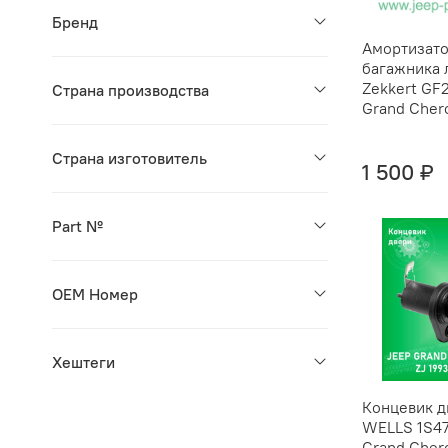
Бренд
Амортизат
багажника 
Zekkert GF
Страна производства
Grand Cher
Страна изготовитель
1 500 ₽
Part №
OEM Номер
Хештеги
Концевик д
WELLS 1S4
Grand Cher