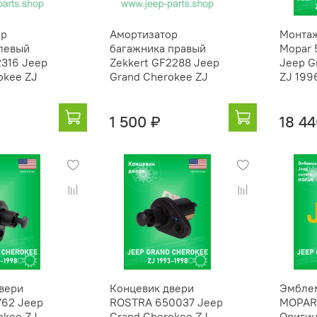
ор
Амортизатор
Монтаж
левый
багажника правый
Mopar
2316 Jeep
Zekkert GF2288 Jeep
Jeep G
okee ZJ
Grand Cherokee ZJ
ZJ 199
1 500 ₽
18 44
вери
Концевик двери
Эмбле
762 Jeep
ROSTRA 650037 Jeep
MOPAR
okee ZJ
Grand Cherokee ZJ
Оригин