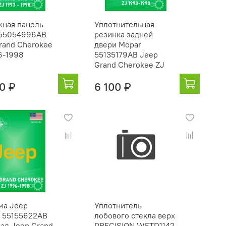
ная панель
Уплотнительная
 55054996AB
резинка задней
rand Cherokee
двери Mopar
6-1998
55135179AB Jeep
Grand Cherokee ZJ
0 ₽
6 100 ₽
ма Jeep
Уплотнитель
 55155622AB
лобового стекла верх
ал Jeep Grand
PRECISION WFTD1142