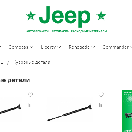
Compass
Liberty
Renegade
Commander
9L
Кузовные детали
ые детали