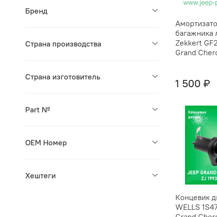
Бренд
Амортизат
багажника 
Zekkert GF
Страна производства
Grand Cher
Страна изготовитель
1 500 ₽
Part №
OEM Номер
Хештеги
Концевик д
WELLS 1S4
Grand Cher