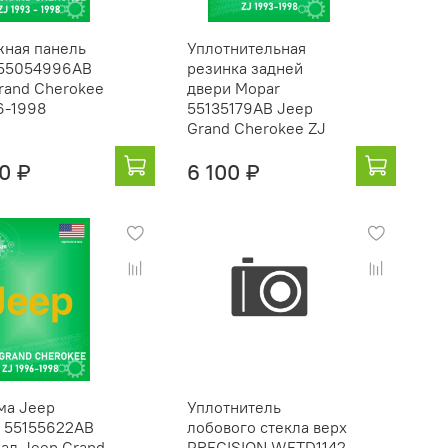
ная панель
Уплотнительная
 55054996AB
резинка задней
rand Cherokee
двери Mopar
6-1998
55135179AB Jeep
Grand Cherokee ZJ
0 ₽
6 100 ₽
ма Jeep
Уплотнитель
 55155622AB
лобового стекла верх
ал Jeep Grand
PRECISION WFTD1142