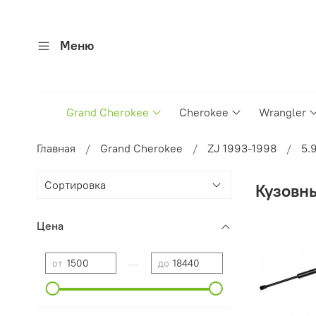
Меню
Grand Cherokee
Cherokee
Wrangler
Главная
Grand Cherokee
ZJ 1993-1998
5.
Кузовн
Цена
—
от
до