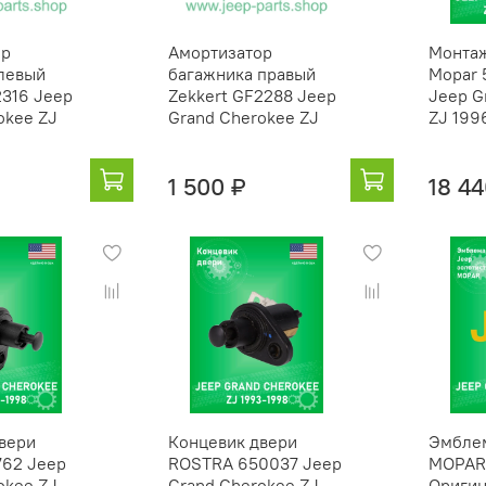
ор
Амортизатор
Монтаж
левый
багажника правый
Mopar
2316 Jeep
Zekkert GF2288 Jeep
Jeep G
okee ZJ
Grand Cherokee ZJ
ZJ 199
1 500 ₽
18 44
вери
Концевик двери
Эмбле
762 Jeep
ROSTRA 650037 Jeep
MOPAR
okee ZJ
Grand Cherokee ZJ
Оригин