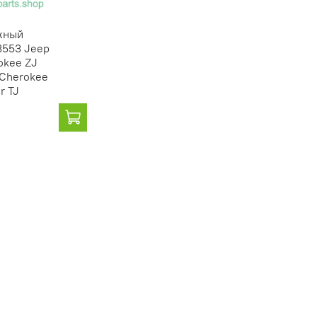
жный
3553 Jeep
okee ZJ
 Cherokee
r TJ