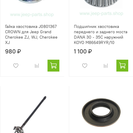
Гайка хвостовика J0801367
Подшипник хвостовика
CROWN для Jeep Grand
переднего и заднего моста
Cherokee ZJ, WJ, Cherokee
DANA 30 - 35C наружний
XJ
KOYO M86649RYR/10
980 ₽
1 100 ₽