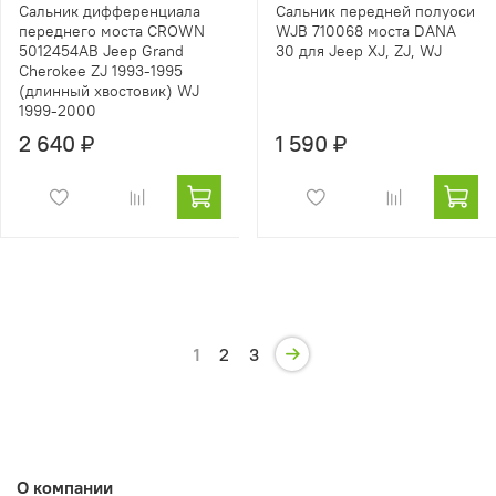
Сальник дифференциала
Сальник передней полуоси
переднего моста CROWN
WJB 710068 моста DANA
5012454AB Jeep Grand
30 для Jeep XJ, ZJ, WJ
Cherokee ZJ 1993-1995
(длинный хвостовик) WJ
1999-2000
2 640 ₽
1 590 ₽
1
2
3
О компании