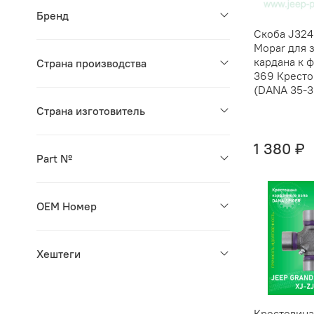
Бренд
Скоба J32
Mopar для 
кардана к 
Страна производства
369 Кресто
(DANA 35-3
Страна изготовитель
1 380 ₽
Part №
OEM Номер
Хештеги
Крестовин