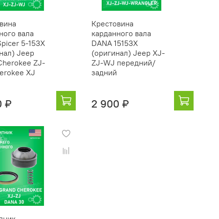
вина
Крестовина
ного вала
карданного вала
picer 5-153X
DANA 15153X
нал) Jeep
(оригинал) Jeep XJ-
Cherokee ZJ-
ZJ-WJ передний/
erokee XJ
задний
0 ₽
2 900 ₽
пник