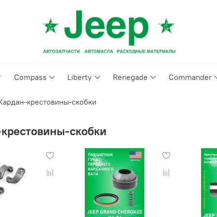
Compass
Liberty
Renegade
Commander
Кардан-крестовины-скобки
-крестовины-скобки