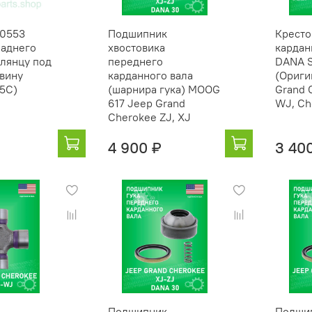
40553
Подшипник
Кресто
заднего
хвостовика
кардан
флянцу под
переднего
DANA S
вину
карданного вала
(Ориги
5C)
(шарнира гука) MOOG
Grand 
617 Jeep Grand
WJ, Ch
Cherokee ZJ, XJ
4 900 ₽
3 40
а
Подшипник
Подши