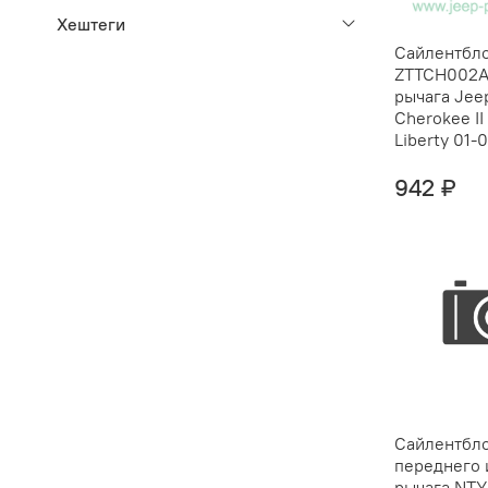
Хештеги
Сайлентбл
ZTTCH002A
рычага Jee
Cherokee II
Liberty 01-
942 ₽
Сайлентбл
переднего 
рычага NTY