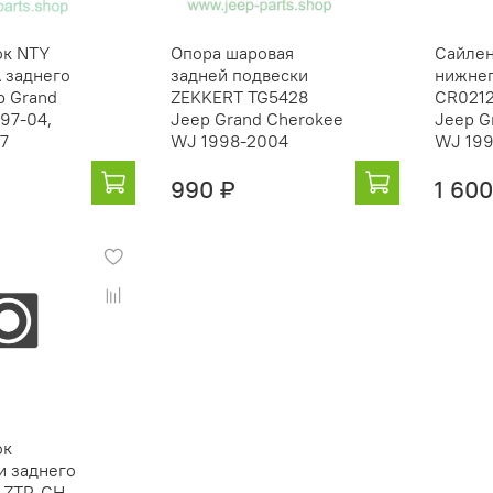
ок NTY
Опора шаровая
Сайлен
 заднего
задней подвески
нижнег
p Grand
ZEKKERT TG5428
CR0212
 97-04,
Jeep Grand Cherokee
Jeep G
07
WJ 1998-2004
WJ 19
990 ₽
1 600
ок
и заднего
 ZTP-CH-