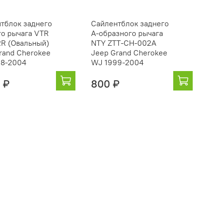
тблок заднего
Сайлентблок заднего
о рычага VTR
А-образного рычага
R (Овальный)
NTY ZTT-CH-002A
rand Cherokee
Jeep Grand Cherokee
98-2004
WJ 1999-2004
 ₽
800 ₽