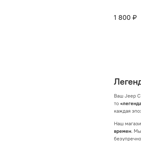
1 800 ₽
Легенд
Ваш Jeep C
то
«легенд
каждая эпо
Наш магазин
времен
. М
безупречно