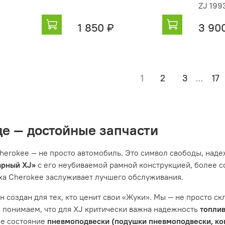
ZJ 199
1 850 ₽
3 90
1
2
3
17
…
е — достойные запчасти
herokee — не просто автомобиль. Это символ свободы, наде
арный XJ»
с его неубиваемой рамной конструкцией, более
ха Cherokee заслуживает лучшего обслуживания.
 создан для тех, кто ценит свои «Жуки». Мы — не просто ск
ы понимаем, что для XJ критически важна надежность
топли
е состояние
пневмоподвески (подушки пневмоподвески, ко