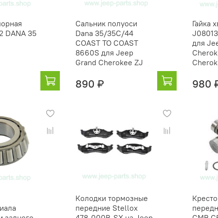
порная
Сальник полуоси
Гайка 
02 DANA 35
Dana 35/35C/44
J0801
COAST TO COAST
для Je
8660S для Jeep
Cherok
Grand Cherokee ZJ
Cherok
890 ₽
980 
Колодки тормозные
Кресто
иала
передние Stellox
передн
и заднего
478-000B-SX на Jeep
GMB G5