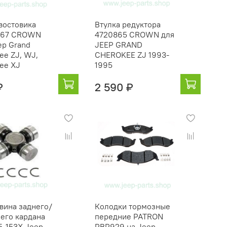
хвостовика
Втулка редуктора
367 CROWN
4720865 CROWN для
ep Grand
JEEP GRAND
ee ZJ, WJ,
CHEROKEE ZJ 1993-
ee XJ
1995
₽
2 590 ₽
вина заднего/
Колодки тормозные
его кардана
передние PATRON
-153X Jeep
PBP929 на Jeep