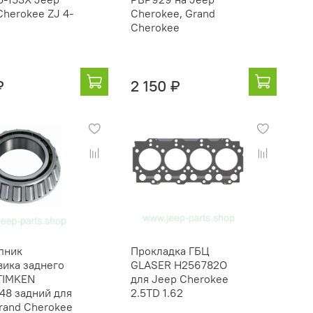
Cherokee ZJ 4-
Cherokee, Grand
Cherokee
₽
2 150 ₽
пник
Прокладка ГБЦ
вика заднего
GLASER H256782O
TIMKEN
для Jeep Cherokee
8 задний для
2.5TD 1.62
rand Cherokee