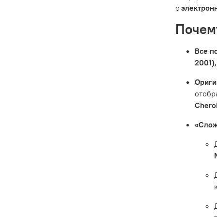
с
электрон
Почем
Все п
2001),
Ориги
отобр
Chero
«Слож