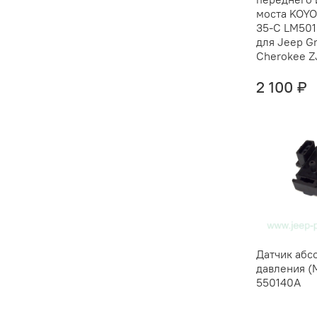
моста KOYO
35-C LM501
для Jeep G
Cherokee Z
2 100 ₽
Датчик абс
давления (
550140A