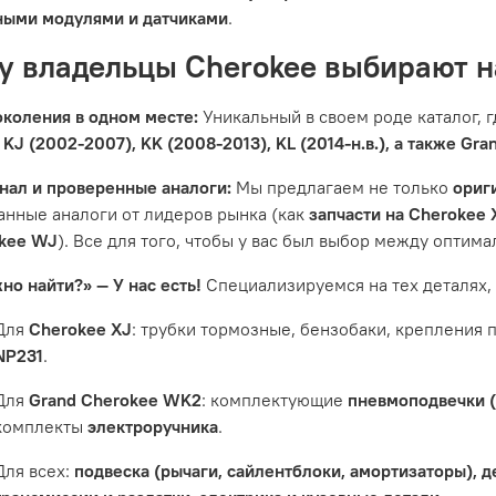
ными модулями и датчиками
.
у владельцы Cherokee выбирают н
околения в одном месте:
Уникальный в своем роде каталог, 
 KJ (2002-2007), KK (2008-2013), KL (2014-н.в.), а также G
нал и проверенные аналоги:
Мы предлагаем не только
ориг
анные аналоги от лидеров рынка (как
запчасти на Cherokee 
kee WJ
). Все для того, чтобы у вас был выбор между оптим
но найти?» — У нас есть!
Специализируемся на тех деталях,
Для
Cherokee XJ
: трубки тормозные, бензобаки, крепления
NP231
.
Для
Grand Cherokee WK2
: комплектующие
пневмоподвечки 
комплекты
электроручника
.
Для всех:
подвеска (рычаги, сайлентблоки, амортизаторы), дет