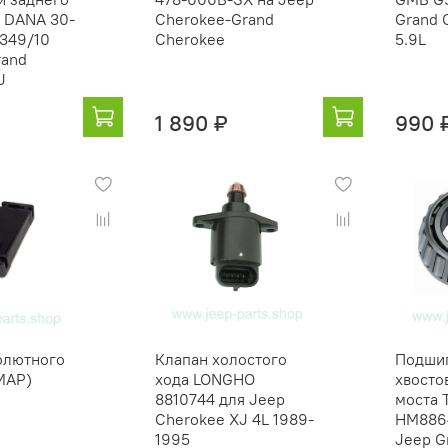
 DANA 30-
Cherokee-Grand
Grand 
349/10
Cherokee
5.9L
rand
J
1 890 ₽
990 
олютного
Клапан холостого
Подши
MAP)
хода LONGHO
хвосто
8810744 для Jeep
моста 
Cherokee XJ 4L 1989-
HM8864
1995
Jeep G