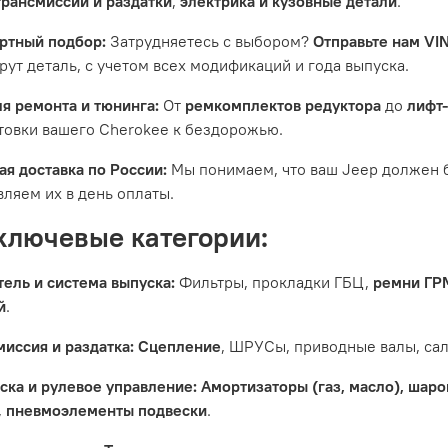
трансмиссии и раздатки
,
электрика и кузовные детали
.
ртный подбор:
Затрудняетесь с выбором?
Отправьте нам VI
рут деталь, с учетом всех модификаций и года выпуска.
ля ремонта и тюнинга:
От
ремкомплектов редуктора
до
лифт
товки вашего Cherokee к бездорожью.
ая доставка по России:
Мы понимаем, что ваш Jeep должен б
вляем их в день оплаты.
ключевые категории:
тель и система выпуска:
Фильтры, прокладки ГБЦ,
ремни ГР
й
.
миссия и раздатка:
Сцепление
, ШРУСы, приводные валы, са
ска и рулевое управление:
Амортизаторы (газ, масло), шаро
,
пневмоэлементы подвески
.