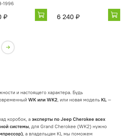
3-1996
0 ₽
6 240 ₽
жности и настоящего характера. Будь
 современный
WK или WK2
, или новая модель
KL
—
лад коробок, а
эксперты по Jeep Cherokee всех
вной системы
, для Grand Cherokee (WK2) нужно
мпрессор)
, а владельцам KL мы поможем