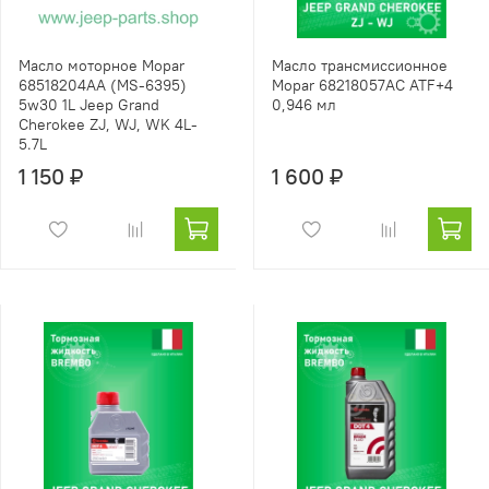
Масло моторное Mopar
Масло трансмиссионное
68518204AA (MS-6395)
Mopar 68218057AC ATF+4
5w30 1L Jeep Grand
0,946 мл
Cherokee ZJ, WJ, WK 4L-
5.7L
1 150 ₽
1 600 ₽