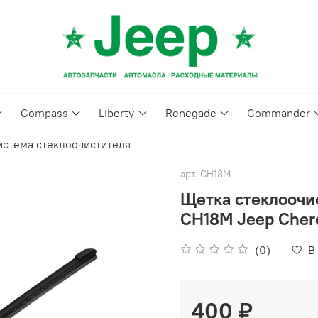
Compass
Liberty
Renegade
Commander
истема стеклоочистителя
арт.
CH18M
Щетка стеклоочи
CH18M Jeep Cher
(0)
В
400 ₽