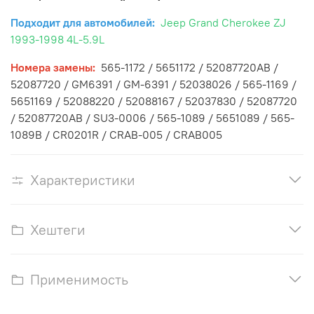
Подходит для автомобилей:
Jeep Grand Cherokee ZJ
1993-1998 4L-5.9L
Номера замены:
565-1172 / 5651172 / 52087720AB /
52087720 / GM6391 / GM-6391 / 52038026 / 565-1169 /
5651169 / 52088220 / 52088167 / 52037830 / 52087720
/ 52087720AB / SU3-0006 / 565-1089 / 5651089 / 565-
1089B / CR0201R / CRAB-005 / CRAB005
Характеристики
Хештеги
Применимость