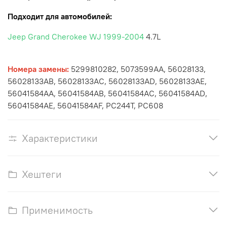
Подходит для автомобилей:
Jeep Grand Cherokee WJ 1999-2004
4.7L
Номера замены:
5299810282, 5073599AA, 56028133,
56028133AB, 56028133AC, 56028133AD, 56028133AE,
56041584AA, 56041584AB, 56041584AC,
56041584AD,
56041584AE, 56041584AF, PC244T, PC608
Характеристики
Хештеги
Применимость