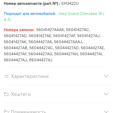
Номер автозапчасти (part №) :
EM3422U
Подходит для автомобилей:
Jeep Grand Cherokee WJ
4.7L
Номера замены:
56041427AAAK, 56041427AC,
56041427AD, 56041427AE, 56041427AF, 56041427AJ,
56041427AK, 56044427AA, 56044427AAAJ,
56044427AB,
56044427AC, 56044427AD, 56044427AE,
56044427AF, 56044427AG, 56044427AH, 56044427AI,
56044427AJ, R6044427AJ
Характеристики
Хештеги
Применимость